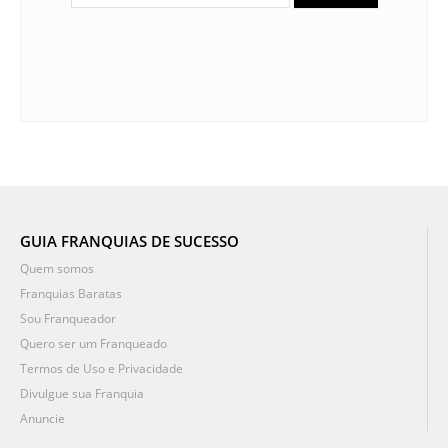
GUIA FRANQUIAS DE SUCESSO
Quem somos
Franquias Baratas
Sou Franqueador
Quero ser um Franqueado
Termos de Uso e Privacidade
Divulgue sua Franquia
Anuncie