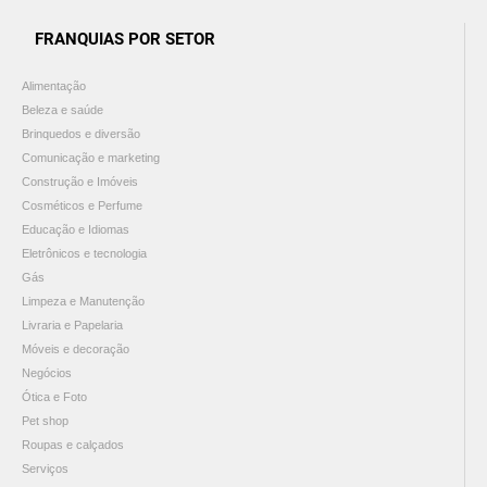
FRANQUIAS POR SETOR
Alimentação
Beleza e saúde
Brinquedos e diversão
Comunicação e marketing
Construção e Imóveis
Cosméticos e Perfume
Educação e Idiomas
Eletrônicos e tecnologia
Gás
Limpeza e Manutenção
Livraria e Papelaria
Móveis e decoração
Negócios
Ótica e Foto
Pet shop
Roupas e calçados
Serviços