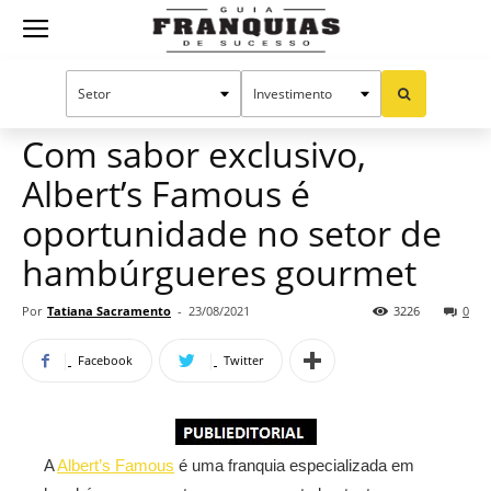
Guia
Home
Notícias
Mercado de franquias
Publieditorial
Franquias
Com sabor exclusivo,
Albert’s Famous é
de
oportunidade no setor de
hambúrgueres gourmet
Sucesso
Por
Tatiana Sacramento
-
23/08/2021
3226
0
Facebook
Twitter
A
Albert’s Famous
é uma franquia especializada em