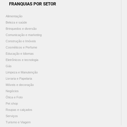
FRANQUIAS POR SETOR
Alimentação
Beleza e saúde
Brinquedos e diversão
Comunicação e marketing
Construção e Imóveis
Cosméticos e Perfume
Educação e Idiomas
Eletrônicos e tecnologia
Gás
Limpeza e Manutenção
Livraria e Papelaria
Móveis e decoração
Negócios
Ótica e Foto
Pet shop
Roupas e calçados
Serviços
Turismo e Viagem