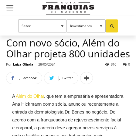
Guia
Home
Notícias
Mercado de franquias
Franquias
Com novo sócio, Além do
Olhar projeta 800 unidades
de
Por
Luiza Olinda
-
28/05/2024
810
0
Facebook
Twitter
Sucesso
A
Além do Olhar
, que tem a empresária e apresentadora
Ana Hickmann como sócia, anunciou recentemente a
entrada do dermatologista Dr. Bones no negócio. De
acordo com a franqueadora de rejuvenescimento facial
e corporal, a parceria deve agregar novos serviços à
rede e facilitar o acesso aos tratamentos mais