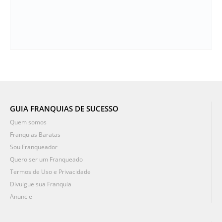
GUIA FRANQUIAS DE SUCESSO
Quem somos
Franquias Baratas
Sou Franqueador
Quero ser um Franqueado
Termos de Uso e Privacidade
Divulgue sua Franquia
Anuncie