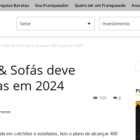
nquias Baratas
Sou Franqueador
Quero ser um Franqueado
Anu
lchões & Sofás deve alcançar 400 lojas em 2024
& Sofás deve
jas em 2024
P
1121
0
nterest
zada em colchões e estofados, tem o plano de alcançar 400