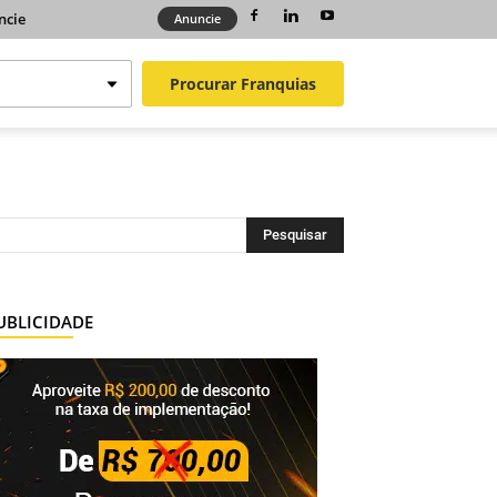
ncie
Anuncie
Procurar
Franquias
UBLICIDADE