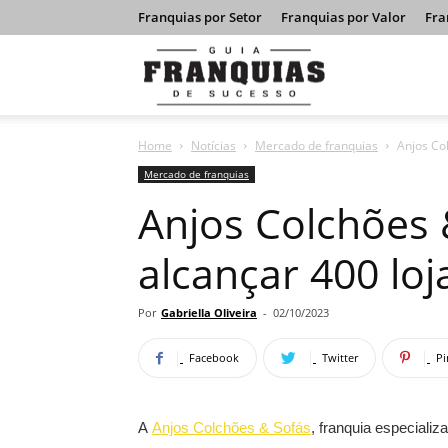
Franquias por Setor
Franquias por Valor
Fra
Guia
Home
Notícias
Mercado de franquias
Anjos Co
Franquias
Mercado de franquias
Anjos Colchões 
de
alcançar 400 lo
Sucesso
Por
Gabriella Oliveira
-
02/10/2023
Facebook
Twitter
Pi
A
Anjos Colchões & Sofás
, franquia especiali