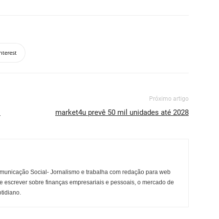
nterest
Próximo artigo
l
market4u prevê 50 mil unidades até 2028
municação Social- Jornalismo e trabalha com redação para web
e escrever sobre finanças empresariais e pessoais, o mercado de
otidiano.