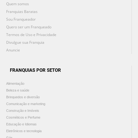
Quem somos
Franquias Baratas
Sou Franqueador
Quero ser um Franqueado
Termos de Uso e Privacidade
Divulgue sua Franquia
Anuncie
FRANQUIAS POR SETOR
Alimentação
Beleza e saúde
Brinquedos e diversão
Comunicação e marketing
Construção e Imóveis
Cosméticos e Perfume
Educação e Idiomas
Eletrônicos e tecnologia
Gás