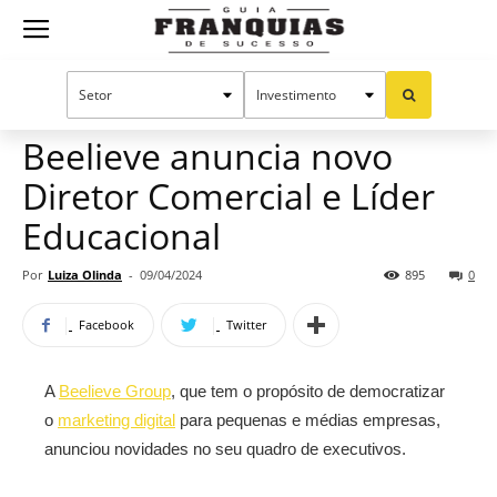
Guia
Home
Notícias
Manual do sucesso
Franquias
Beelieve anuncia novo
Diretor Comercial e Líder
de
Educacional
Por
Luiza Olinda
-
09/04/2024
895
0
Sucesso
Facebook
Twitter
A
Beelieve Group
, que tem o propósito de democratizar
o
marketing digital
para pequenas e médias empresas,
anunciou novidades no seu quadro de executivos.