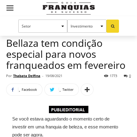
Guia
Home
Notícias
Mercado de franquias
Franquias
Bellaza tem condição
especial para novos
de
franqueados em fevereiro
Por
Thabata Delfina
-
19/08/2021
1773
0
Sucesso
Facebook
Twitter
Se você estava aguardando o momento certo de
investir em uma franquia de beleza, e esse momento
pode ser agora.