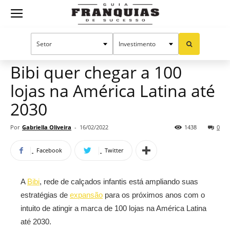
Guia
Home
Notícias
Mercado de franquias
Franquias
Bibi quer chegar a 100
lojas na América Latina até
de
2030
Por
Gabriella Oliveira
-
16/02/2022
1438
0
Sucesso
Facebook
Twitter
A
Bibi
, rede de calçados infantis está ampliando suas
estratégias de
expansão
para os próximos anos com o
intuito de atingir a marca de 100 lojas na América Latina
até 2030.