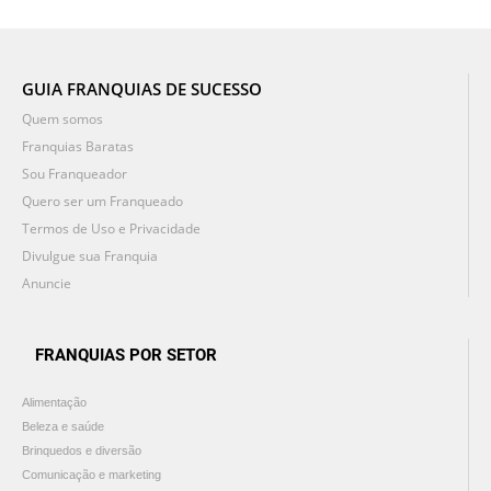
GUIA FRANQUIAS DE SUCESSO
Quem somos
Franquias Baratas
Sou Franqueador
Quero ser um Franqueado
Termos de Uso e Privacidade
Divulgue sua Franquia
Anuncie
FRANQUIAS POR SETOR
Alimentação
Beleza e saúde
Brinquedos e diversão
Comunicação e marketing