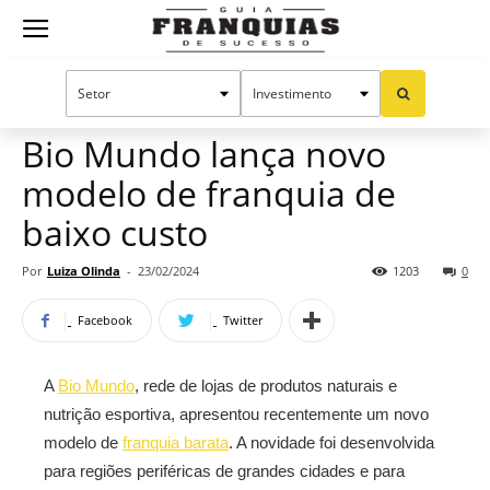
Guia
Home
Notícias
Mercado de franquias
Franquias
Bio Mundo lança novo
modelo de franquia de
de
baixo custo
Por
Luiza Olinda
-
23/02/2024
1203
0
Sucesso
Facebook
Twitter
A
Bio Mundo
, rede de lojas de produtos naturais e
nutrição esportiva, apresentou recentemente um novo
modelo de
franquia barata
. A novidade foi desenvolvida
para regiões periféricas de grandes cidades e para