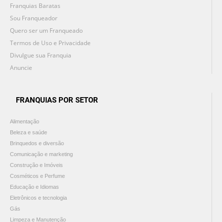
Franquias Baratas
Sou Franqueador
Quero ser um Franqueado
Termos de Uso e Privacidade
Divulgue sua Franquia
Anuncie
FRANQUIAS POR SETOR
Alimentação
Beleza e saúde
Brinquedos e diversão
Comunicação e marketing
Construção e Imóveis
Cosméticos e Perfume
Educação e Idiomas
Eletrônicos e tecnologia
Gás
Limpeza e Manutenção