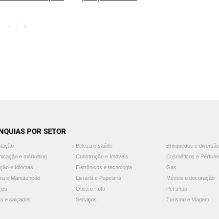
NQUIAS POR SETOR
ntação
Beleza e saúde
Brinquedos e diversã
icação e marketing
Construção e Imóveis
Cosméticos e Perfum
ção e Idiomas
Eletrônicos e tecnologia
Gás
za e Manutenção
Livraria e Papelaria
Móveis e decoração
ios
Ótica e Foto
Pet shop
s e calçados
Serviços
Turismo e Viagem