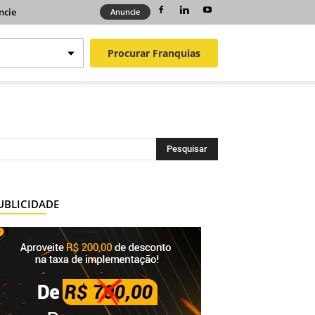
ncie
Anuncie
Procurar
Franquias
UBLICIDADE