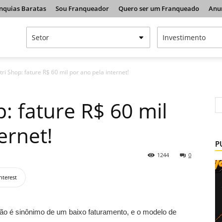
nquias Baratas
Sou Franqueador
Quero ser um Franqueado
Anu
tri Shop: fature R$ 60 mil por ano pela internet!
p: fature R$ 60 mil
ernet!
P
1244
0
nterest
 não é sinônimo de um baixo faturamento, e o modelo de