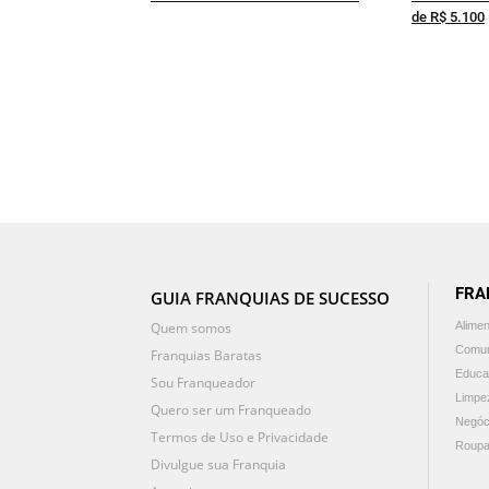
de R$ 5.100
FRA
GUIA FRANQUIAS DE SUCESSO
Quem somos
Alime
Comun
Franquias Baratas
Educa
Sou Franqueador
Limpe
Quero ser um Franqueado
Negóc
Termos de Uso e Privacidade
Roupa
Divulgue sua Franquia