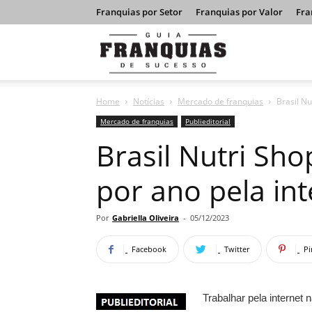
Franquias por Setor
Franquias por Valor
Fra
Guia
Home
Notícias
Mercado de franquias
Brasil Nu
Franquias
Mercado de franquias
Publieditorial
Brasil Nutri Sho
de
por ano pela int
Sucesso
Por
Gabriella Oliveira
-
05/12/2023
Facebook
Twitter
Pi
Trabalhar pela internet