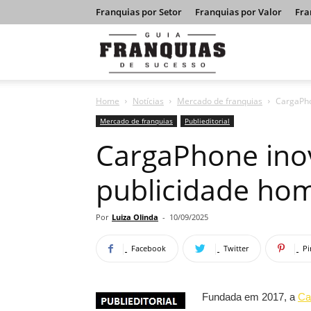
Franquias por Setor
Franquias por Valor
Fra
Guia
Home
Notícias
Mercado de franquias
CargaPho
Franquias
Mercado de franquias
Publieditorial
CargaPhone ino
de
publicidade ho
Sucesso
Por
Luiza Olinda
-
10/09/2025
Facebook
Twitter
Pi
Fundada em 2017, a
Ca