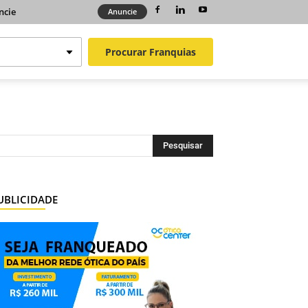
ncie
Anuncie
Procurar
Franquias
UBLICIDADE