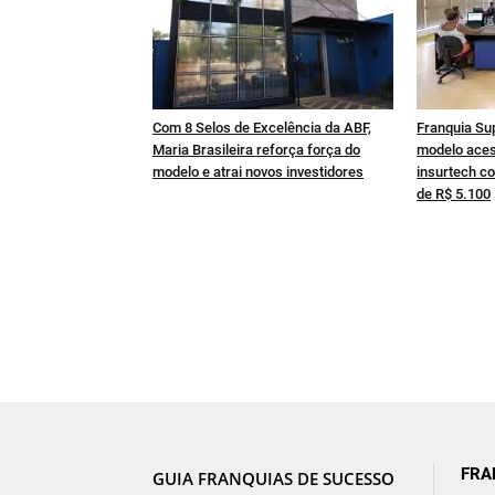
Com 8 Selos de Excelência da ABF,
Franquia Su
Maria Brasileira reforça força do
modelo aces
modelo e atrai novos investidores
insurtech co
de R$ 5.100
FRA
GUIA FRANQUIAS DE SUCESSO