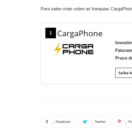
Para saber mais sobre as franquias CargaPhone
CargaPhone
1
Investi
Fatura
Prazo d
Saiba 
Facebook
Twitter
Pi