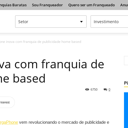
nquias Baratas
Sou Franqueador
Quero ser um Franqueado
Anu
ne inova com franquia de publicidade home based
va com franquia de
me based
P
6750
0
nterest
rgaPhone
vem revolucionando o mercado de publicidade e