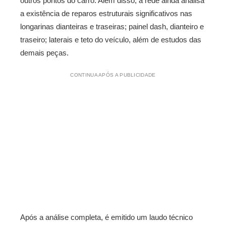
outros pontos do carro. Além disso, a rede ainda analisa
a existência de reparos estruturais significativos nas
longarinas dianteiras e traseiras; painel dash, dianteiro e
traseiro; laterais e teto do veículo, além de estudos das
demais peças.
CONTINUA APÓS A PUBLICIDADE
Após a análise completa, é emitido um laudo técnico