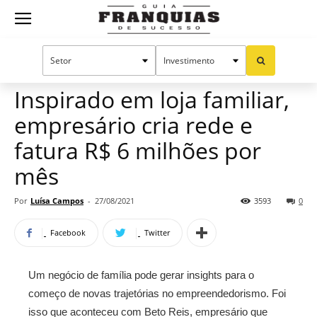
Guia
Home
Notícias
Empreendedorismo
Franquias
Inspirado em loja familiar,
empresário cria rede e
de
fatura R$ 6 milhões por
mês
Sucesso
Por
Luísa Campos
-
27/08/2021
3593
0
Facebook
Twitter
Um negócio de família pode gerar insights para o
começo de novas trajetórias no empreendedorismo. Foi
isso que aconteceu com Beto Reis, empresário que