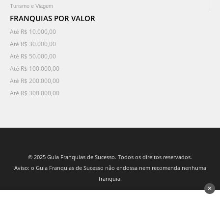
Turismo e Viagem
FRANQUIAS POR VALOR
Até R$ 10.000,00
Até R$ 30.000,00
Até R$ 50.000,00
Até R$ 100.000,00
Até R$ 200.000,00
Até R$ 300.000,00
© 2025 Guia Franquias de Sucesso. Todos os direitos reservados.
Aviso: o Guia Franquias de Sucesso não endossa nem recomenda nenhuma
franquia.
✕
desenvolvido por 3Nós