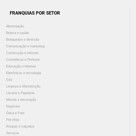
FRANQUIAS POR SETOR
Alimentação
Beleza e saúde
Brinquedos e diversão
Comunicação e marketing
Construção e Imóveis
Cosméticos e Perfume
Educação e Idiomas
Eletrônicos e tecnologia
Gás
Limpeza e Manutenção
Livraria e Papelaria
Móveis e decoração
Negócios
Ótica e Foto
Pet shop
Roupas e calçados
Serviços