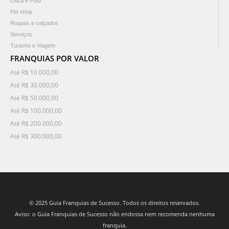
Ótica e Foto
Pet shop
Roupas e calçados
Serviços
Turismo e Viagem
FRANQUIAS POR VALOR
Até R$ 10.000,00
Até R$ 30.000,00
Até R$ 50.000,00
Até R$ 100.000,00
Até R$ 200.000,00
Até R$ 300.000,00
© 2025 Guia Franquias de Sucesso. Todos os direitos reservados.
Aviso: o Guia Franquias de Sucesso não endossa nem recomenda nenhuma
franquia.