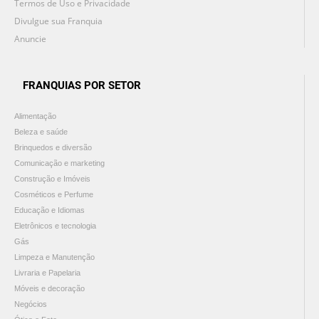
Termos de Uso e Privacidade
Divulgue sua Franquia
Anuncie
FRANQUIAS POR SETOR
Alimentação
Beleza e saúde
Brinquedos e diversão
Comunicação e marketing
Construção e Imóveis
Cosméticos e Perfume
Educação e Idiomas
Eletrônicos e tecnologia
Gás
Limpeza e Manutenção
Livraria e Papelaria
Móveis e decoração
Negócios