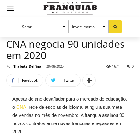
Guia
Home
Notícias
Mercado de franquias
Franquias
CNA negocia 90 unidades
em 2020
de
Por
Thabata Delfina
-
29/08/2025
1674
0
Facebook
Twitter
Sucesso
Apesar do ano desafiador para o mercado de educação,
o
CNA
, rede de escolas de idioma, atingiu a sua meta
de vendas no mês de novembro. A franquia assinou 90
novos contratos entre novas franquias e repasses em
2020.