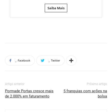
Saiba Mais
Facebook
Twitter
Artigo anterior
Próximo artigo
Pormade Portas cresce mais
5 franquias com ações na
de 2.000% em faturamento
bolsa