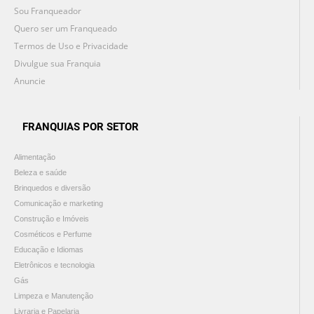
Sou Franqueador
Quero ser um Franqueado
Termos de Uso e Privacidade
Divulgue sua Franquia
Anuncie
FRANQUIAS POR SETOR
Alimentação
Beleza e saúde
Brinquedos e diversão
Comunicação e marketing
Construção e Imóveis
Cosméticos e Perfume
Educação e Idiomas
Eletrônicos e tecnologia
Gás
Limpeza e Manutenção
Livraria e Papelaria