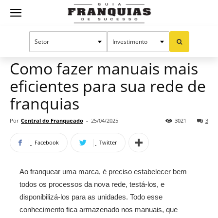
Guia
Home
Notícias
Manual do sucesso
Gestão
Franquias
Como fazer manuais mais
eficientes para sua rede de
de
franquias
Por
Central do Franqueado
-
25/04/2025
3021
3
Sucesso
Facebook
Twitter
Ao franquear uma marca, é preciso estabelecer bem
todos os processos da nova rede, testá-los, e
disponibilizá-los para as unidades. Todo esse
conhecimento fica armazenado nos manuais, que