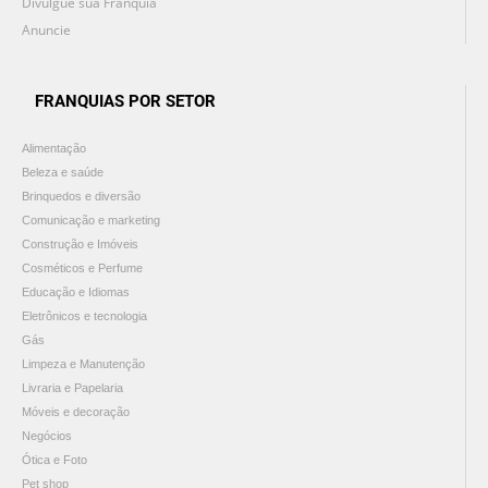
Divulgue sua Franquia
Anuncie
FRANQUIAS POR SETOR
Alimentação
Beleza e saúde
Brinquedos e diversão
Comunicação e marketing
Construção e Imóveis
Cosméticos e Perfume
Educação e Idiomas
Eletrônicos e tecnologia
Gás
Limpeza e Manutenção
Livraria e Papelaria
Móveis e decoração
Negócios
Ótica e Foto
Pet shop