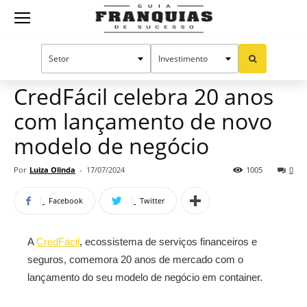
Guia
Home
Notícias
Mercado de franquias
Franquias
CredFácil celebra 20 anos
com lançamento de novo
de
modelo de negócio
Por
Luiza Olinda
-
17/07/2024
1005
0
Sucesso
Facebook
Twitter
A
CredFácil
, ecossistema de serviços financeiros e
seguros, comemora 20 anos de mercado com o
lançamento do seu modelo de negócio em container.