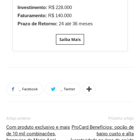
Investimento:
R$ 228.000
Faturamento:
R$ 140.000
Prazo de Retorno:
24 até 36 meses
Saiba Mais
Facebook
Twitter
Artigo anterior
Próximo artigo
Com produto exclusivo e mais
ProCard Benefícios: opção de
de 10 mil combinações,
baixo custo e alta