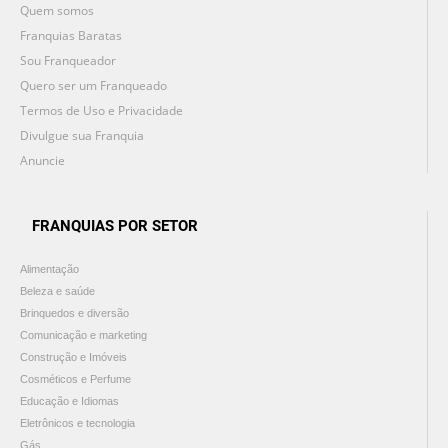
Quem somos
Franquias Baratas
Sou Franqueador
Quero ser um Franqueado
Termos de Uso e Privacidade
Divulgue sua Franquia
Anuncie
FRANQUIAS POR SETOR
Alimentação
Beleza e saúde
Brinquedos e diversão
Comunicação e marketing
Construção e Imóveis
Cosméticos e Perfume
Educação e Idiomas
Eletrônicos e tecnologia
Gás