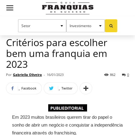
Guia
Home
Notícias
Mercado de franquias
Publieditorial
Franquias
Critérios para escolher
bem uma franquia em
de
2023
Por
Gabriella Oliveira
-
16/01/2023
862
0
Sucesso
Facebook
Twitter
Em 2023 muitos brasileiros querem tirar do papel o
sonho de abrir um negócio e conquistar a independência
financeira através do franchising.