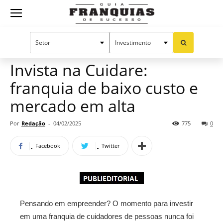
Guia
Home
Notícias
Mercado de franquias
Franquias
Invista na Cuidare:
franquia de baixo custo e
de
mercado em alta
Por
Redação
-
04/02/2025
775
0
Sucesso
Facebook
Twitter
Pensando em empreender? O momento para investir
em uma franquia de cuidadores de pessoas nunca foi