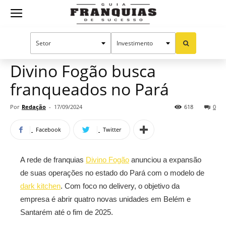
Guia
Home
Notícias
Mercado de franquias
Franquias
Divino Fogão busca
franqueados no Pará
de
Por
Redação
-
17/09/2024
618
0
Facebook
Twitter
Sucesso
A rede de franquias
Divino Fogão
anunciou a expansão
de suas operações no estado do Pará com o modelo de
dark kitchen
. Com foco no delivery, o objetivo da
empresa é abrir quatro novas unidades em Belém e
Santarém até o fim de 2025.