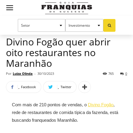
Guia
Home
Notícias
Mercado de franquias
Franquias
Divino Fogão quer abrir
oito restaurantes no
de
Maranhão
Por
Luiza Olinda
-
30/10/2023
765
0
Sucesso
Facebook
Twitter
Com mais de 210 pontos de vendas, o
Divino Fogão
,
rede de restaurantes de comida típica da fazenda, está
buscando franqueados Maranhão.