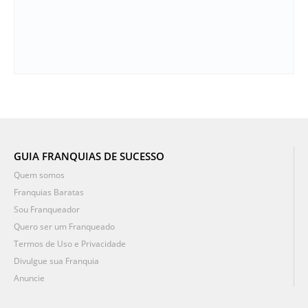
GUIA FRANQUIAS DE SUCESSO
Quem somos
Franquias Baratas
Sou Franqueador
Quero ser um Franqueado
Termos de Uso e Privacidade
Divulgue sua Franquia
Anuncie