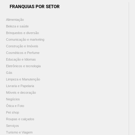
FRANQUIAS POR SETOR
Alimentação
Beleza e saúde
Brinquedos e diversão
Comunicação e marketing
Construção e Imóveis
Cosméticos e Perfume
Educação e Idiomas
Eletrônicos e tecnologia
Gás
Limpeza e Manutenção
Livraria e Papelaria
Móveis e decoração
Negócios
Ótica e Foto
Pet shop
Roupas e calçados
Serviços
Turismo e Viagem