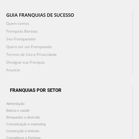
GUIA FRANQUIAS DE SUCESSO
Quem somos
Franquias Baratas
Sou Franqueador
Quero ser um Franqueado
Termos de Uso e Privacidade
Divulgue sua Franquia
Anuncie
FRANQUIAS POR SETOR
Alimentação
Beleza e saúde
Brinquedos e diversão
Comunicação e marketing
Construção e Imóveis
Cosméticos e Perfume