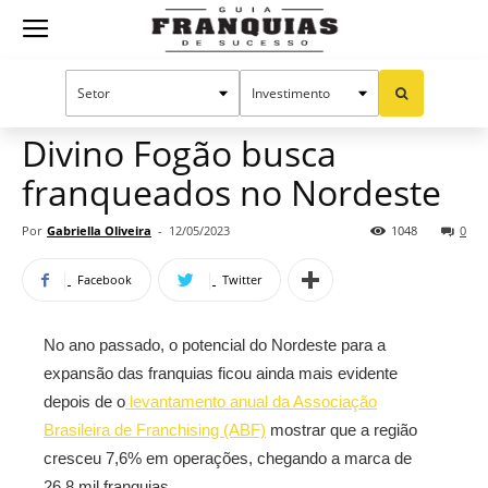
Guia
Home
Notícias
Mercado de franquias
Franquias
Divino Fogão busca
franqueados no Nordeste
de
Por
Gabriella Oliveira
-
12/05/2023
1048
0
Facebook
Twitter
Sucesso
No ano passado, o potencial do Nordeste para a
expansão das franquias ficou ainda mais evidente
depois de o
levantamento anual da Associação
Brasileira de Franchising (ABF)
mostrar que a região
cresceu 7,6% em operações, chegando a marca de
26,8 mil franquias.