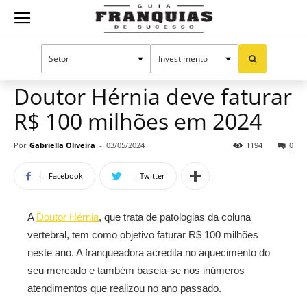
Guia
Home
Notícias
Mercado de franquias
Franquias
Doutor Hérnia deve faturar
R$ 100 milhões em 2024
de
Por
Gabriella Oliveira
-
03/05/2024
1194
0
Facebook
Twitter
Sucesso
A
Doutor Hérnia
, que trata de patologias da coluna
vertebral, tem como objetivo faturar R$ 100 milhões
neste ano. A franqueadora acredita no aquecimento do
seu mercado e também baseia-se nos inúmeros
atendimentos que realizou no ano passado.