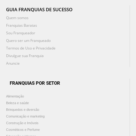
GUIA FRANQUIAS DE SUCESSO
Quem somos
Franquias Baratas
Sou Franqueador
Quero ser um Franqueado
Termos de Uso e Privacidade
Divulgue sua Franquia
Anuncie
FRANQUIAS POR SETOR
Alimentação
Beleza e saúde
Brinquedos e diversão
Comunicação e marketing
Construção e Imóveis
Cosméticos e Perfume