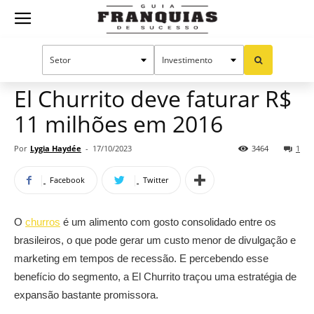
Guia
Home
Notícias
Mercado de franquias
Franquias
El Churrito deve faturar R$
11 milhões em 2016
de
Por
Lygia Haydée
-
17/10/2023
3464
1
Facebook
Twitter
Sucesso
O
churros
é um alimento com gosto consolidado entre os
brasileiros, o que pode gerar um custo menor de divulgação e
marketing em tempos de recessão. E percebendo esse
benefício do segmento, a El Churrito traçou uma estratégia de
expansão bastante promissora.