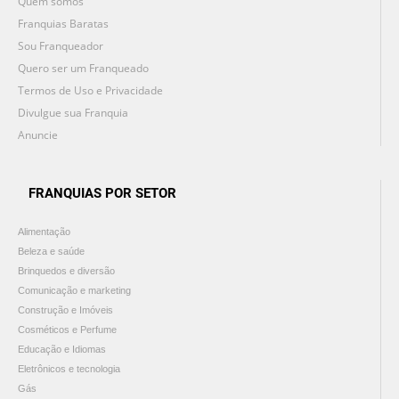
Quem somos
Franquias Baratas
Sou Franqueador
Quero ser um Franqueado
Termos de Uso e Privacidade
Divulgue sua Franquia
Anuncie
FRANQUIAS POR SETOR
Alimentação
Beleza e saúde
Brinquedos e diversão
Comunicação e marketing
Construção e Imóveis
Cosméticos e Perfume
Educação e Idiomas
Eletrônicos e tecnologia
Gás