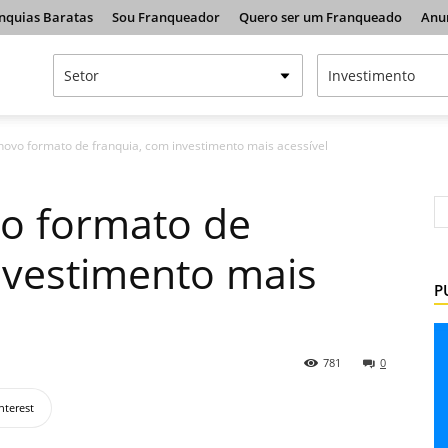
nquias Baratas
Sou Franqueador
Quero ser um Franqueado
Anu
 novo formato de franquia, com investimento mais acessível
vo formato de
nvestimento mais
P
781
0
nterest