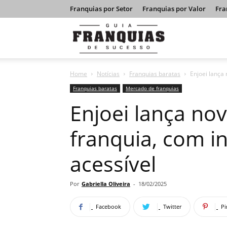
Franquias por Setor
Franquias por Valor
Fra
Guia
Home
Notícias
Franquias baratas
Enjoei lança
Franquias
Franquias baratas
Mercado de franquias
Enjoei lança no
de
franquia, com i
acessível
Sucesso
Por
Gabriella Oliveira
-
18/02/2025
Facebook
Twitter
Pi