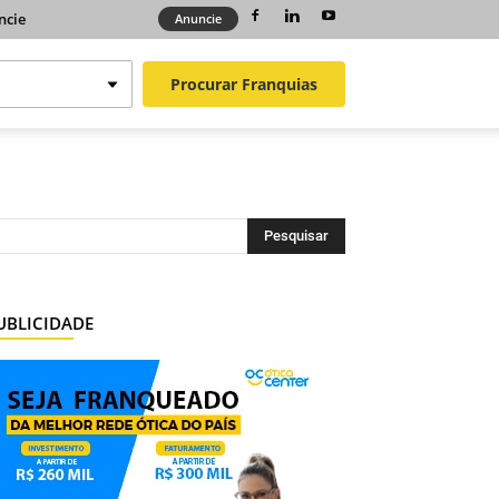
ncie
Anuncie
Procurar
Franquias
UBLICIDADE