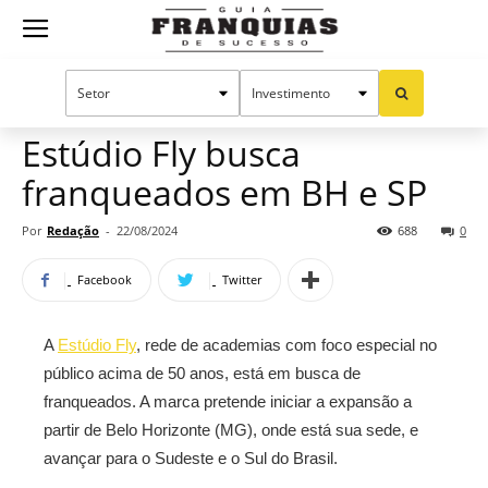
Guia
Home
Notícias
Mercado de franquias
Franquias
Estúdio Fly busca
franqueados em BH e SP
de
Por
Redação
-
22/08/2024
688
0
Facebook
Twitter
Sucesso
A
Estúdio Fly
, rede de academias com foco especial no
público acima de 50 anos, está em busca de
franqueados. A marca pretende iniciar a expansão a
partir de Belo Horizonte (MG), onde está sua sede, e
avançar para o Sudeste e o Sul do Brasil.