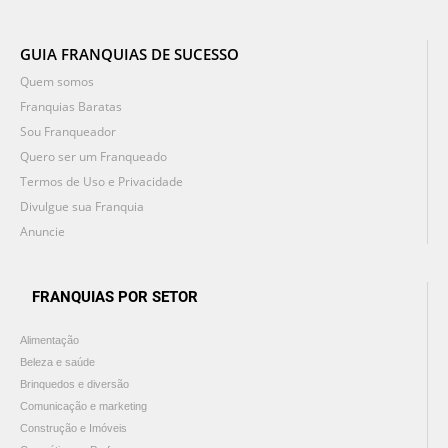
GUIA FRANQUIAS DE SUCESSO
Quem somos
Franquias Baratas
Sou Franqueador
Quero ser um Franqueado
Termos de Uso e Privacidade
Divulgue sua Franquia
Anuncie
FRANQUIAS POR SETOR
Alimentação
Beleza e saúde
Brinquedos e diversão
Comunicação e marketing
Construção e Imóveis