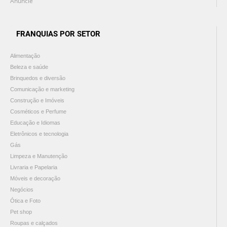
Anuncie
FRANQUIAS POR SETOR
Alimentação
Beleza e saúde
Brinquedos e diversão
Comunicação e marketing
Construção e Imóveis
Cosméticos e Perfume
Educação e Idiomas
Eletrônicos e tecnologia
Gás
Limpeza e Manutenção
Livraria e Papelaria
Móveis e decoração
Negócios
Ótica e Foto
Pet shop
Roupas e calçados