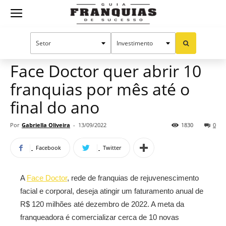
Guia
Home
Notícias
Mercado de franquias
Franquias
Face Doctor quer abrir 10
franquias por mês até o
de
final do ano
Por
Gabriella Oliveira
-
13/09/2022
1830
0
Sucesso
Facebook
Twitter
A
Face Doctor
, rede de franquias de rejuvenescimento
facial e corporal, deseja atingir um faturamento anual de
R$ 120 milhões até dezembro de 2022. A meta da
franqueadora é comercializar cerca de 10 novas