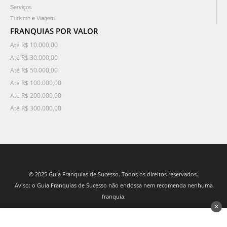
Serviços
Turismo e Viagem
FRANQUIAS POR VALOR
Até R$ 10.000,00
Até R$ 30.000,00
Até R$ 50.000,00
Até R$ 100.000,00
Até R$ 200.000,00
Até R$ 300.000,00
© 2025 Guia Franquias de Sucesso. Todos os direitos reservados.
Aviso: o Guia Franquias de Sucesso não endossa nem recomenda nenhuma
franquia.
✕
desenvolvido por 3Nós