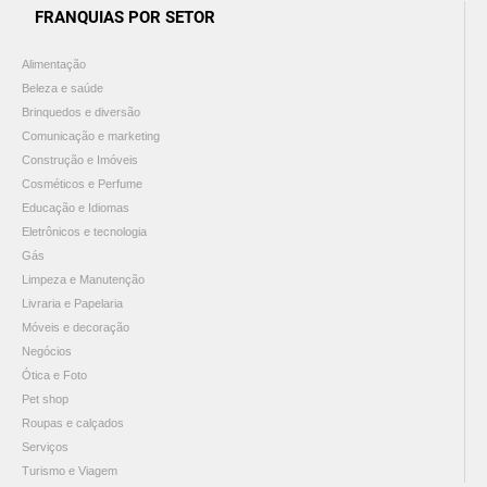
FRANQUIAS POR SETOR
Alimentação
Beleza e saúde
Brinquedos e diversão
Comunicação e marketing
Construção e Imóveis
Cosméticos e Perfume
Educação e Idiomas
Eletrônicos e tecnologia
Gás
Limpeza e Manutenção
Livraria e Papelaria
Móveis e decoração
Negócios
Ótica e Foto
Pet shop
Roupas e calçados
Serviços
Turismo e Viagem