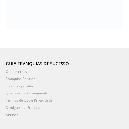
GUIA FRANQUIAS DE SUCESSO
Quem somos
Franquias Baratas
Sou Franqueador
Quero ser um Franqueado
Termos de Uso e Privacidade
Divulgue sua Franquia
Anuncie