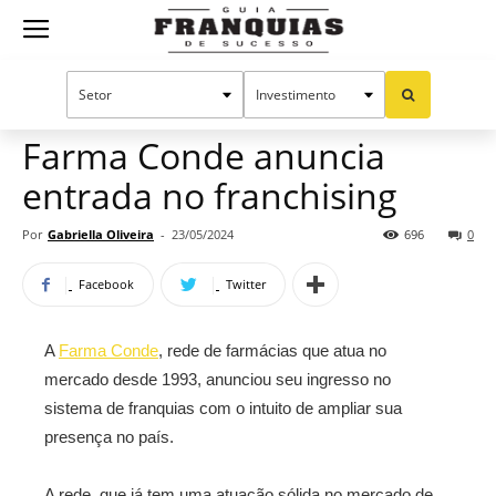
Guia
Home
Notícias
Mercado de franquias
Franquias
Farma Conde anuncia
entrada no franchising
de
Por
Gabriella Oliveira
-
23/05/2024
696
0
Facebook
Twitter
Sucesso
A
Farma Conde
, rede de farmácias que atua no
mercado desde 1993, anunciou seu ingresso no
sistema de franquias com o intuito de ampliar sua
presença no país.
A rede, que já tem uma atuação sólida no mercado de