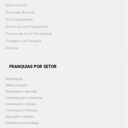
Quem somos
Franquias Baratas
Sou Franqueador
Quero ser um Franqueado
Termos de Uso e Privacidade
Divulgue sua Franquia
Anuncie
FRANQUIAS POR SETOR
Alimentação
Beleza e saúde
Brinquedos e diversão
Comunicação e marketing
Construção e Imóveis
Cosméticos e Perfume
Educação e Idiomas
Eletrônicos e tecnologia