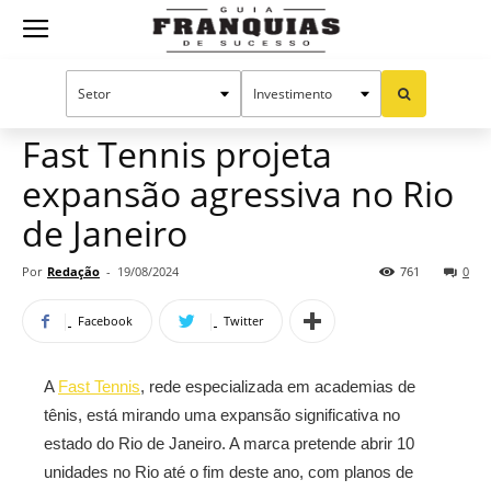
Guia
Home
Notícias
Mercado de franquias
Franquias
Fast Tennis projeta
expansão agressiva no Rio
de
de Janeiro
Por
Redação
-
19/08/2024
761
0
Sucesso
Facebook
Twitter
A
Fast Tennis
, rede especializada em academias de
tênis, está mirando uma expansão significativa no
estado do Rio de Janeiro. A marca pretende abrir 10
unidades no Rio até o fim deste ano, com planos de