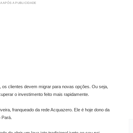
A APÓS A PUBLICIDADE
 os clientes devem migrar para novas opções. Ou seja,
uperar o investimento feito mais rapidamente.
veira, franqueado da rede Acquazero. Ele é hoje dono da
o Pará.
e de abrir um lava jato tradicional junto ao seu pai.