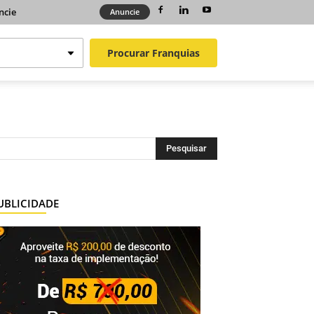
ncie
Anuncie
Procurar
Franquias
UBLICIDADE