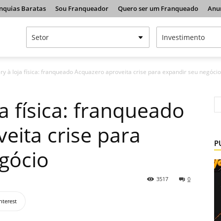
nquias Baratas
Sou Franqueador
Quero ser um Franqueado
Anu
ry à loja física: franqueado Acquazero aproveita crise para expandir seu negócio
ja física: franqueado
eita crise para
P
gócio
3517
0
nterest