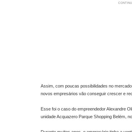
CONTINU
Assim, com poucas possibilidades no mercado,
novos empresários vão conseguir crescer e rec
Esse foi o caso do empreendedor Alexandre Oli
unidade Acquazero Parque Shopping Belém, n
Durante muitos anos, o empresário tinha a vontad