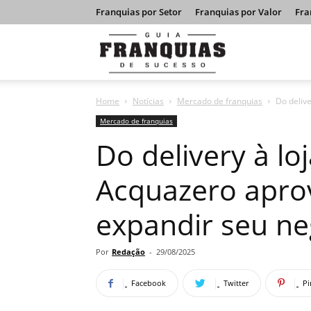
Franquias por Setor
Franquias por Valor
Fra
Guia
Home
Notícias
Mercado de franquias
Do delive
Franquias
Mercado de franquias
Do delivery à lo
de
Acquazero aprov
expandir seu ne
Sucesso
Por
Redação
-
29/08/2025
Facebook
Twitter
Pi