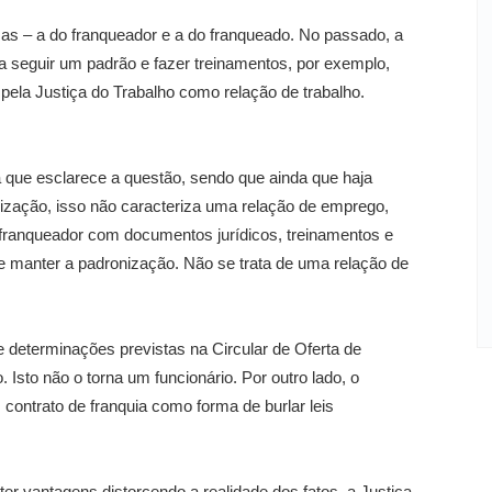
as – a do franqueador e a do franqueado. No passado, a
 a seguir um padrão e fazer treinamentos, por exemplo,
pela Justiça do Trabalho como relação de trabalho.
ia que esclarece a questão, sendo que ainda que haja
ização, isso não caracteriza uma relação de emprego,
 franqueador com documentos jurídicos, treinamentos e
 manter a padronização. Não se trata de uma relação de
determinações previstas na Circular de Oferta de
 Isto não o torna um funcionário. Por outro lado, o
 contrato de franquia como forma de burlar leis
bter vantagens distorcendo a realidade dos fatos, a Justiça