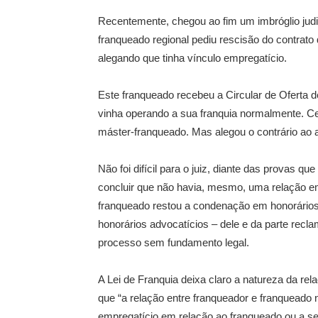
Recentemente, chegou ao fim um imbróglio judi
franqueado regional pediu rescisão do contrat
alegando que tinha vínculo empregatício.
Este franqueado recebeu a Circular de Oferta d
vinha operando a sua franquia normalmente. Ce
máster-franqueado. Mas alegou o contrário ao a
Não foi difícil para o juiz, diante das provas 
concluir que não havia, mesmo, uma relação em
franqueado restou a condenação em honorários
honorários advocatícios – dele e da parte rec
processo sem fundamento legal.
A Lei de Franquia deixa claro a natureza da rel
que “a relação entre franqueador e franqueado
empregatício em relação ao franqueado ou a s