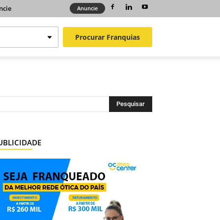
ncie
Anuncie
Procurar
Franquias
UBLICIDADE