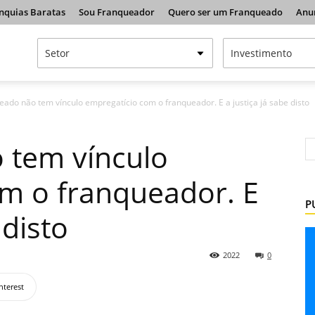
nquias Baratas
Sou Franqueador
Quero ser um Franqueado
Anu
ado não tem vínculo empregatício com o franqueador. E a justiça já sabe disto
 tem vínculo
m o franqueador. E
P
 disto
2022
0
nterest