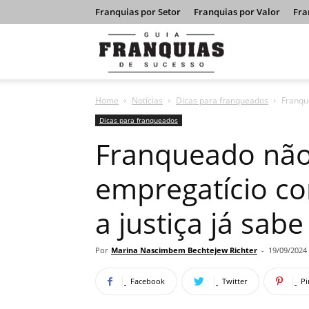
Franquias por Setor
Franquias por Valor
Fra
Guia
Home
Notícias
Dicas para franqueados
Franque
Franquias
Dicas para franqueados
Franqueado não
de
empregatício co
a justiça já sabe
Sucesso
Por
Marina Nascimbem Bechtejew Richter
-
19/09/2024
Facebook
Twitter
Pi