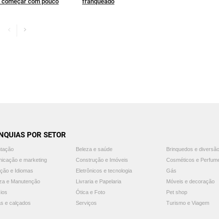
a começar com pouco
franqueado
NQUIAS POR SETOR
ntação
Beleza e saúde
Brinquedos e diversã
icação e marketing
Construção e Imóveis
Cosméticos e Perfum
ção e Idiomas
Eletrônicos e tecnologia
Gás
za e Manutenção
Livraria e Papelaria
Móveis e decoração
ios
Ótica e Foto
Pet shop
s e calçados
Serviços
Turismo e Viagem