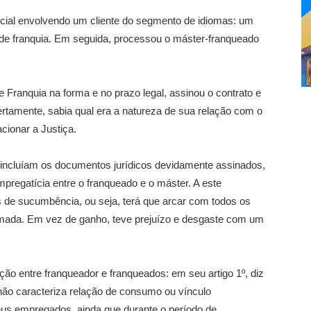
cial envolvendo um cliente do segmento de idiomas: um
o de franquia. Em seguida, processou o máster-franqueado
e Franquia na forma e no prazo legal, assinou o contrato e
rtamente, sabia qual era a natureza de sua relação com o
cionar a Justiça.
que incluíam os documentos jurídicos devidamente assinados,
pregatícia entre o franqueado e o máster. A este
 de sucumbência, ou seja, terá que arcar com todos os
lamada. Em vez de ganho, teve prejuízo e desgaste com um
ação entre franqueador e franqueados: em seu artigo 1º, diz
 não caracteriza relação de consumo ou vínculo
eus empregados, ainda que durante o período de