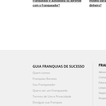
franqueado é autodidata ou aprende
modelo par
com o franqueador?
dinheiro?
FRA
GUIA FRANQUIAS DE SUCESSO
Quem somos
Alime
Comun
Franquias Baratas
Educa
Sou Franqueador
Limpe
Quero ser um Franqueado
Negóc
Termos de Uso e Privacidade
Roupa
Divulgue sua Franquia