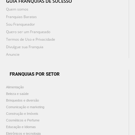
GUIA FRANQUIAS DE SUCESSO
Quem somos
Franquias Baratas
Sou Franqueador
Quero ser um Franqueado
Termos de Uso e Privacidade
Divulgue sua Franquia
Anuncie
FRANQUIAS POR SETOR
Alimentação
Beleza e saúde
Brinquedos e diversão
Comunicação e marketing
Construção e Imóveis
Cosméticos e Perfume
Educação e Idiomas
Eletrônicos e tecnologia