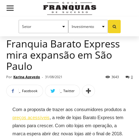
Guia
Home
Notícias
Mercado de franquias
Franquias
Franquia Barato Express
mira expansão em São
de
Paulo
Por
Karina Azevedo
-
31/08/2021
3643
0
Sucesso
Facebook
Twitter
Com a proposta de trazer aos consumidores produtos a
preços acessíveis
, a rede de lojas Barato Express tem
planos para crescer. Com oito lojas em operação, a
marca espera abrir dez novas lojas até o final de 2018.