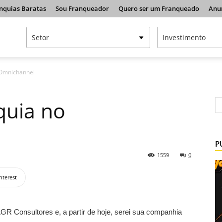
nquias Baratas
Sou Franqueador
Quero ser um Franqueado
Anu
 Omnichannel
quia no
P
1559
0
nterest
GR Consultores e, a partir de hoje, serei sua companhia