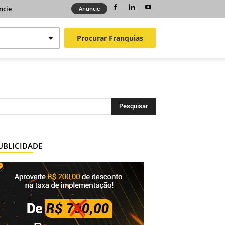
ncie
Anuncie
Procurar
Franquias
UBLICIDADE