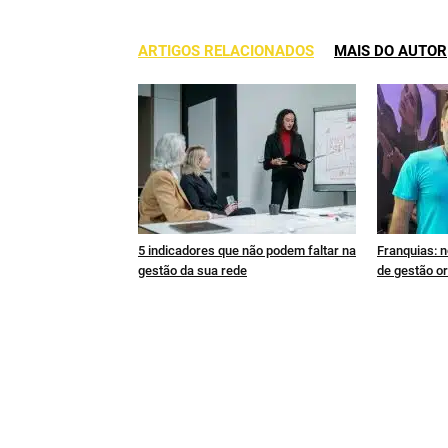
ARTIGOS RELACIONADOS
MAIS DO AUTOR
5 indicadores que não podem faltar na
Franquias: n
gestão da sua rede
de gestão or