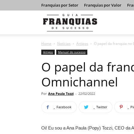
Franquias por Setor
Franquias por Valor
Fra
Guia
Home
Notícias
Artigos
O papel da franquia no
Franquias
Artigos
Manual do sucesso
O papel da fran
de
Omnichannel
Sucesso
Por
Ana Paula Tozzi
-
22/02/2022
Facebook
Twitter
Pi
Oi! Eu sou a Ana Paula (Popy) Tozzi, CEO da A