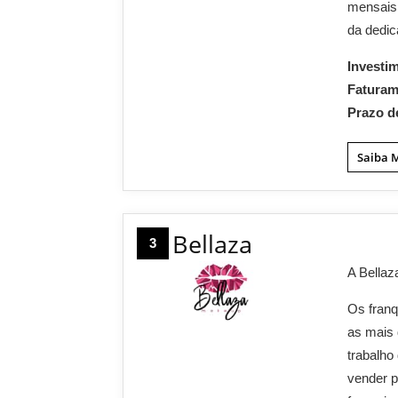
mensais
da dedic
Investi
Fatura
Prazo d
Saiba 
Bellaza
3
A Bellaz
Os franq
as mais 
trabalho
vender p