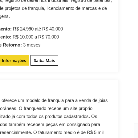
s, registro de desenhos industriais, registro de patentes,
de projetos de franquia, licenciamento de marcas e de
gens.
mento:
R$ 24.990 até R$ 40.000
mento:
R$ 10.000 a R$ 70.000
e Retorno:
3 meses
r Informações
Saiba Mais
oferece um modelo de franquia para a venda de joias
râneas. O franqueado recebe um site próprio
izado já com todos os produtos cadastrados. Os
ados também recebem peças em consignado para
resencialmente. O faturamento médio é de R$ 5 mil