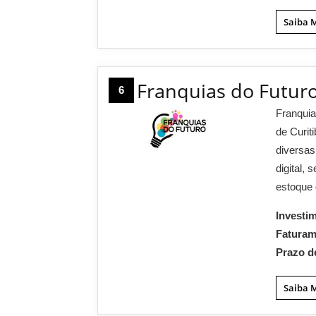
Saiba 
Franquias do Futur
6
Franquia
de Curit
diversa
digital,
estoque 
Investi
Fatura
Prazo d
Saiba 