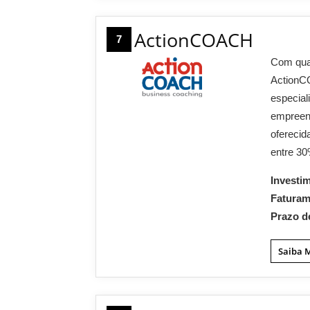
ActionCOACH
7
Com quas
ActionC
especial
empreend
oferecid
entre 30
Investi
Fatura
Prazo d
Saiba 