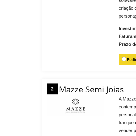
software
criação 
persona
Investi
Fatura
Prazo d
Pedi
Mazze Semi Joias
2
A Mazze 
contempo
personal
franque
vender p