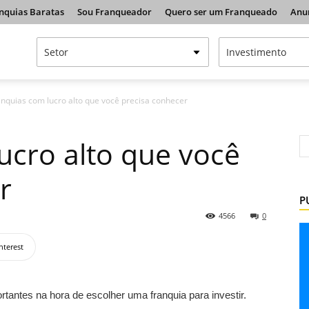
nquias Baratas
Sou Franqueador
Quero ser um Franqueado
Anu
anquias com lucro alto que você precisa conhecer
ucro alto que você
r
P
4566
0
nterest
rtantes na hora de escolher uma franquia para investir.