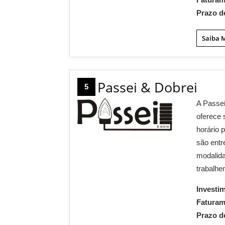
Prazo d
Saiba 
Passei & Dobrei
5
A Passei
oferece 
horário 
são entr
modalid
trabalhe
Investi
Fatura
Prazo d