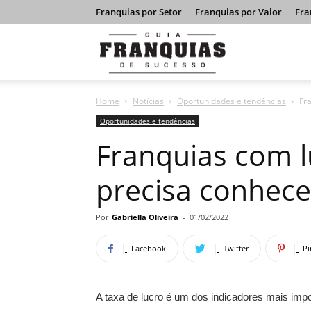
Franquias por Setor
Franquias por Valor
Fra
Guia
Home
Notícias
Oportunidades e tendências
Fr
Franquias
Oportunidades e tendências
Franquias com l
de
precisa conhece
Sucesso
Por
Gabriella Oliveira
-
01/02/2022
Facebook
Twitter
Pi
A taxa de lucro é um dos indicadores mais impo