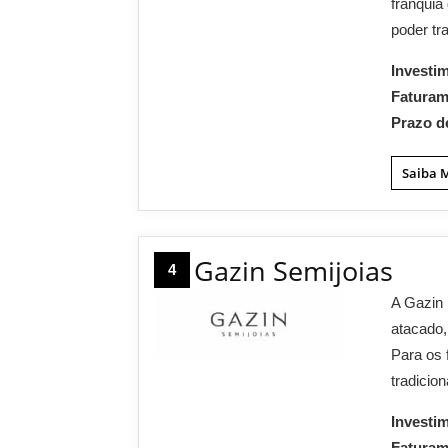
franquia
poder tr
Investi
Fatura
Prazo d
Saiba 
Gazin Semijoias
4
A Gazin 
atacado,
Para os 
tradicio
Investi
Fatura