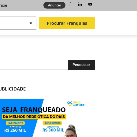
ncie
Anuncie
Procurar
Franquias
UBLICIDADE