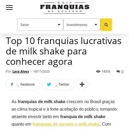
Guia
Home
Notícias
Franquias por setor
Alimentação
Oportunidades e tendências
Franquias
Top 10 franquias lucrativas
de milk shake para
de
conhecer agora
Por
Lara Alves
-
18/11/2025
14316
0
Sucesso
Facebook
Twitter
As
franquias de milk shake
crescem no Brasil graças
ao clima tropical e à forte aceitação do público, tornando
atraente investir tanto em
franquia de milk shake
quanto em
franquias de sorvete e milk shake
. Com