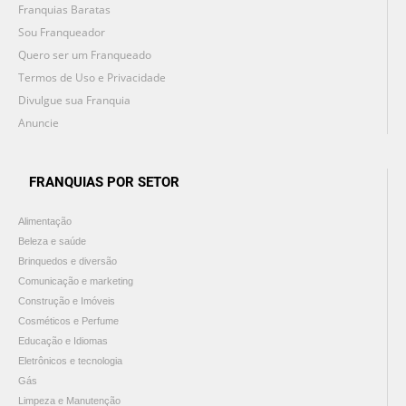
Franquias Baratas
Sou Franqueador
Quero ser um Franqueado
Termos de Uso e Privacidade
Divulgue sua Franquia
Anuncie
FRANQUIAS POR SETOR
Alimentação
Beleza e saúde
Brinquedos e diversão
Comunicação e marketing
Construção e Imóveis
Cosméticos e Perfume
Educação e Idiomas
Eletrônicos e tecnologia
Gás
Limpeza e Manutenção