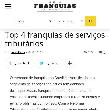
Guia
Home
Notícias
Oportunidades e tendências
Franquias
Top 4 franquias de serviços
tributários
de
Por
Lara Alves
-
03/09/2025
1050
0
Facebook
Twitter
Sucesso
O mercado de franquias no Brasil é diversificado, e o
segmento de serviços tributários tem ganhado
destaque. Essas franquias atendem à demanda por
consultoria fiscal, ajudando empresas a reduzir custos e
evitar problemas com o fisco. Com a Reforma
Tributária, a gestão eficiente de tributos se tornou ainda