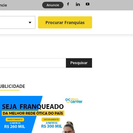
ncie
Anuncie
Procurar
Franquias
UBLICIDADE