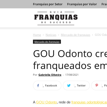
Franquias por Setor
Franquias por Valor
Fra
Guia
Home
Notícias
Mercado de franquias
GOU Odon
Franquias
Mercado de franquias
GOU Odonto cre
de
franqueados em
Sucesso
Por
Gabriella Oliveira
-
17/08/2021
Facebook
Twitter
Pi
A
GOU Odonto
, rede de
franquias odontológica