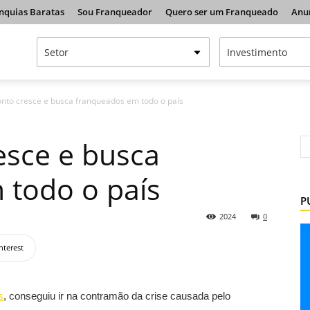
nquias Baratas
Sou Franqueador
Quero ser um Franqueado
Anu
to cresce e busca franqueados em todo o país
sce e busca
 todo o país
P
2024
0
nterest
s
, conseguiu ir na contramão da crise causada pelo