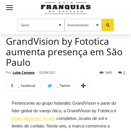
Guia
Home
Notícias
Mercado de franquias
Franquias
GrandVision by Fototica
aumenta presença em São
de
Paulo
Por
Luísa Campos
-
02/09/2021
3445
0
Sucesso
Facebook
Twitter
Pertencente ao grupo holandês GrandVision e parte do
líder global do varejo ótico, a GrandVision by Fototica é
especialista em óculos
completos, óculos de sol e
lentes de contato. Neste ano, a marca comemora a