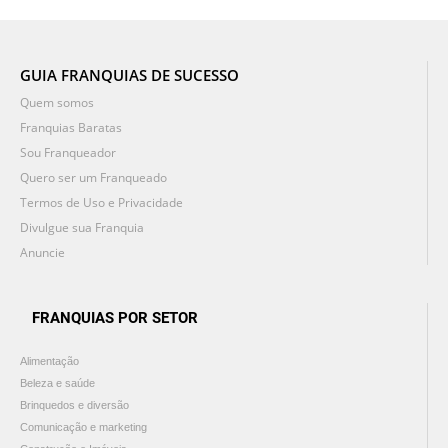
GUIA FRANQUIAS DE SUCESSO
Quem somos
Franquias Baratas
Sou Franqueador
Quero ser um Franqueado
Termos de Uso e Privacidade
Divulgue sua Franquia
Anuncie
FRANQUIAS POR SETOR
Alimentação
Beleza e saúde
Brinquedos e diversão
Comunicação e marketing