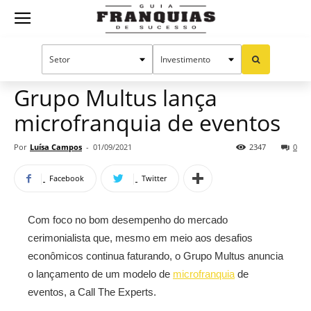
Guia
Home
Notícias
Franquias baratas
Mercado de franquias
Franquias
Grupo Multus lança
microfranquia de eventos
de
Por
Luísa Campos
-
01/09/2021
2347
0
Facebook
Twitter
Sucesso
Com foco no bom desempenho do mercado
cerimonialista que, mesmo em meio aos desafios
econômicos continua faturando, o Grupo Multus anuncia
o lançamento de um modelo de
microfranquia
de
eventos, a Call The Experts.