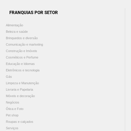
FRANQUIAS POR SETOR
Alimentação
Beleza e saúde
Brinquedos e diversão
Comunicação e marketing
Construção e Imóveis
Cosméticos e Perfume
Educação e Idiomas
Eletrônicos e tecnologia
Gás
Limpeza e Manutenção
Livraria e Papelaria
Móveis e decoração
Negócios
Ótica e Foto
Pet shop
Roupas e calçados
Serviços