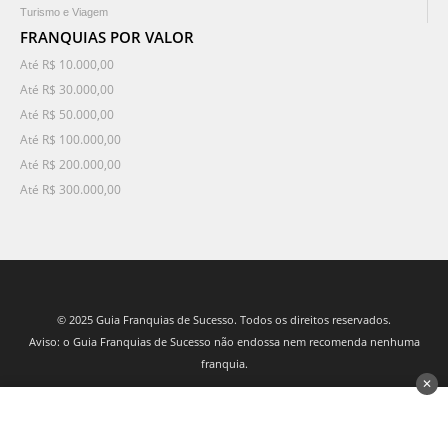
Turismo e Viagem
FRANQUIAS POR VALOR
Até R$ 10.000,00
Até R$ 30.000,00
Até R$ 50.000,00
Até R$ 100.000,00
Até R$ 200.000,00
Até R$ 300.000,00
© 2025 Guia Franquias de Sucesso. Todos os direitos reservados.
Aviso: o Guia Franquias de Sucesso não endossa nem recomenda nenhuma
franquia.
✕
desenvolvido por 3Nós