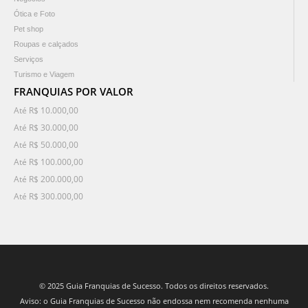
Ótica e Foto
Pet shop
Roupas e calçados
Serviços
Turismo e Viagem
FRANQUIAS POR VALOR
Até R$ 10.000,00
Até R$ 30.000,00
Até R$ 50.000,00
Até R$ 100.000,00
Até R$ 200.000,00
Até R$ 300.000,00
© 2025 Guia Franquias de Sucesso. Todos os direitos reservados.
Aviso: o Guia Franquias de Sucesso não endossa nem recomenda nenhuma