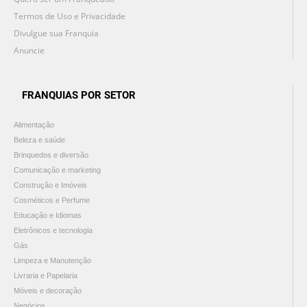
Termos de Uso e Privacidade
Divulgue sua Franquia
Anuncie
FRANQUIAS POR SETOR
Alimentação
Beleza e saúde
Brinquedos e diversão
Comunicação e marketing
Construção e Imóveis
Cosméticos e Perfume
Educação e Idiomas
Eletrônicos e tecnologia
Gás
Limpeza e Manutenção
Livraria e Papelaria
Móveis e decoração
Negócios