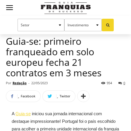
Guia
Home
Notícias
Mercado de franquias
Franquias
Guia-se: primeiro
franqueado em solo
de
europeu fecha 21
contratos em 3 meses
Sucesso
Por
Redação
-
22/05/2023
954
0
Facebook
Twitter
A
Guia-se
iniciou sua jornada internacional com
destaque impressionante! Portugal foi o país escolhido
para acolher a primeira unidade internacional da franquia