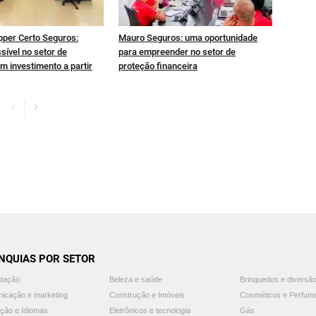
pper Certo Seguros:
Mauro Seguros: uma oportunidade
sível no setor de
para empreender no setor de
m investimento a partir
proteção financeira
NQUIAS POR SETOR
ntação
Beleza e saúde
Brinquedos e diversã
icação e marketing
Construção e Imóveis
Cosméticos e Perfum
ção e Idiomas
Eletrônicos e tecnologia
Gás