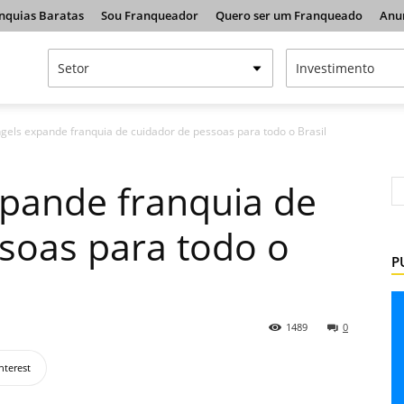
nquias Baratas
Sou Franqueador
Quero ser um Franqueado
Anu
els expande franquia de cuidador de pessoas para todo o Brasil
pande franquia de
soas para todo o
P
1489
0
nterest