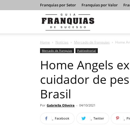
Franquias por Setor
Franquias por Valor
Fra
Guia
Home
Notícias
Mercado de franquias
Home Ang
Franquias
Mercado de franquias
Publieditorial
Home Angels ex
de
cuidador de pes
Brasil
Sucesso
Por
Gabriella Oliveira
-
04/10/2021
Facebook
Twitter
Pi