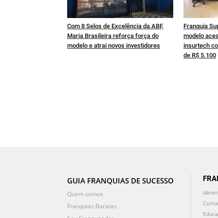
Com 8 Selos de Excelência da ABF,
Franquia Su
Maria Brasileira reforça força do
modelo aces
modelo e atrai novos investidores
insurtech co
de R$ 5.100
FRA
GUIA FRANQUIAS DE SUCESSO
Quem somos
Alime
Comun
Franquias Baratas
Educa