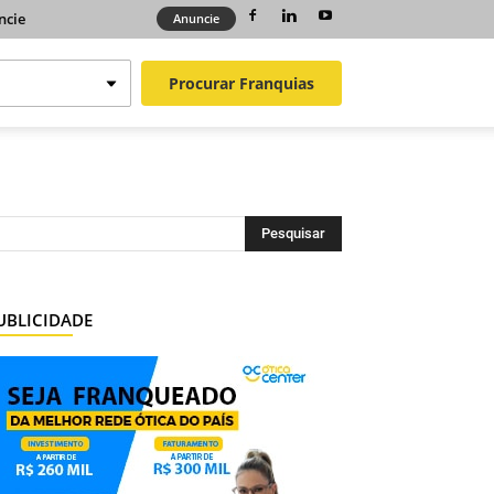
ncie
Anuncie
Procurar
Franquias
UBLICIDADE