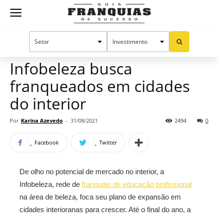
Guia
Home
Notícias
Mercado de franquias
Franquias
Infobeleza busca
franqueados em cidades
de
do interior
Por
Karina Azevedo
-
31/08/2021
2494
0
Sucesso
Facebook
Twitter
De olho no potencial de mercado no interior, a
Infobeleza, rede de
franquias de educação profissional
na área de beleza, foca seu plano de expansão em
cidades interioranas para crescer. Até o final do ano, a