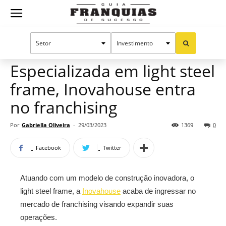
Guia
Home
Notícias
Mercado de franquias
Franquias
Especializada em light steel
frame, Inovahouse entra
de
no franchising
Por
Gabriella Oliveira
-
29/03/2023
1369
0
Sucesso
Facebook
Twitter
Atuando com um modelo de construção inovadora, o
light steel frame, a
Inovahouse
acaba de ingressar no
mercado de franchising visando expandir suas
operações.