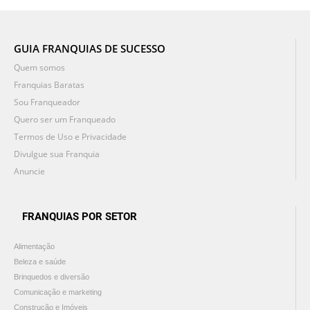
GUIA FRANQUIAS DE SUCESSO
Quem somos
Franquias Baratas
Sou Franqueador
Quero ser um Franqueado
Termos de Uso e Privacidade
Divulgue sua Franquia
Anuncie
FRANQUIAS POR SETOR
Alimentação
Beleza e saúde
Brinquedos e diversão
Comunicação e marketing
Construção e Imóveis