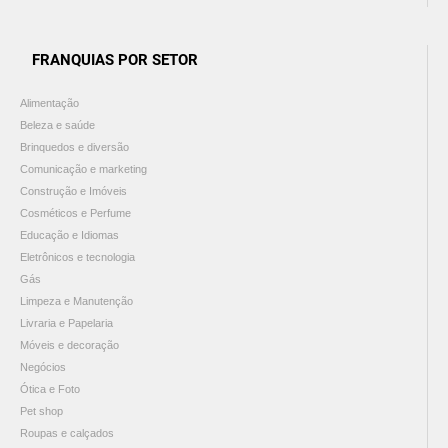
FRANQUIAS POR SETOR
Alimentação
Beleza e saúde
Brinquedos e diversão
Comunicação e marketing
Construção e Imóveis
Cosméticos e Perfume
Educação e Idiomas
Eletrônicos e tecnologia
Gás
Limpeza e Manutenção
Livraria e Papelaria
Móveis e decoração
Negócios
Ótica e Foto
Pet shop
Roupas e calçados