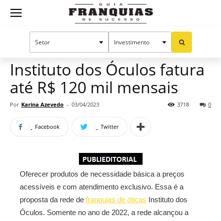
Guia
Home
Notícias
Mercado de franquias
Publieditorial
Franquias
Instituto dos Óculos fatura
até R$ 120 mil mensais
de
Por
Karina Azevedo
-
03/04/2023
3718
0
Facebook
Twitter
Sucesso
Oferecer produtos de necessidade básica a preços
acessíveis e com atendimento exclusivo. Essa é a
proposta da rede de
franquias de óticas
Instituto dos
Óculos. Somente no ano de 2022, a rede alcançou a