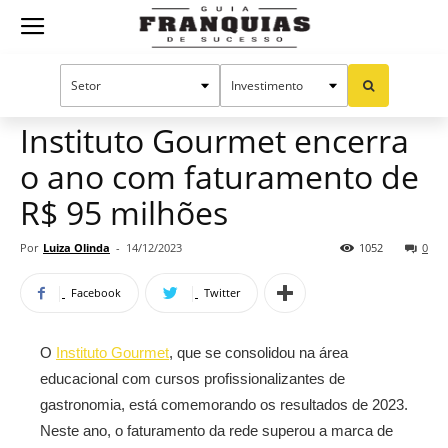
Guia
Home
Notícias
Mercado de franquias
Franquias
Instituto Gourmet encerra
o ano com faturamento de
de
R$ 95 milhões
Por
Luiza Olinda
-
14/12/2023
1052
0
Sucesso
Facebook
Twitter
O
Instituto Gourmet
, que se consolidou na área
educacional com cursos profissionalizantes de
gastronomia, está comemorando os resultados de 2023.
Neste ano, o faturamento da rede superou a marca de