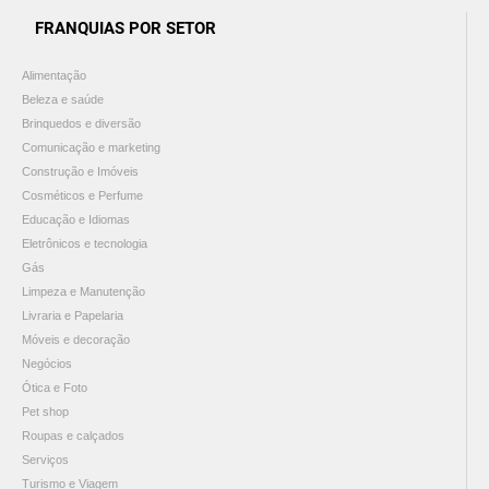
FRANQUIAS POR SETOR
Alimentação
Beleza e saúde
Brinquedos e diversão
Comunicação e marketing
Construção e Imóveis
Cosméticos e Perfume
Educação e Idiomas
Eletrônicos e tecnologia
Gás
Limpeza e Manutenção
Livraria e Papelaria
Móveis e decoração
Negócios
Ótica e Foto
Pet shop
Roupas e calçados
Serviços
Turismo e Viagem