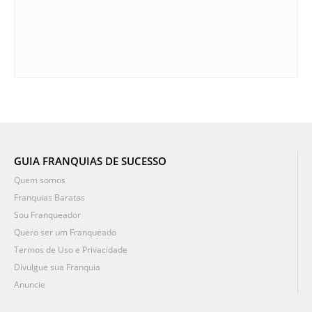
GUIA FRANQUIAS DE SUCESSO
Quem somos
Franquias Baratas
Sou Franqueador
Quero ser um Franqueado
Termos de Uso e Privacidade
Divulgue sua Franquia
Anuncie