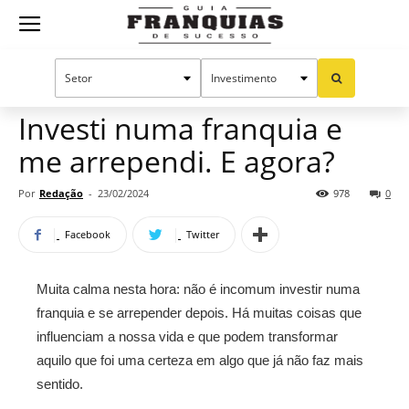
Guia
Home
Notícias
Artigos
Dicas para franqueados
Franquias
Investi numa franquia e
me arrependi. E agora?
de
Por
Redação
-
23/02/2024
978
0
Facebook
Twitter
Sucesso
Muita calma nesta hora: não é incomum investir numa
franquia e se arrepender depois. Há muitas coisas que
influenciam a nossa vida e que podem transformar
aquilo que foi uma certeza em algo que já não faz mais
sentido.