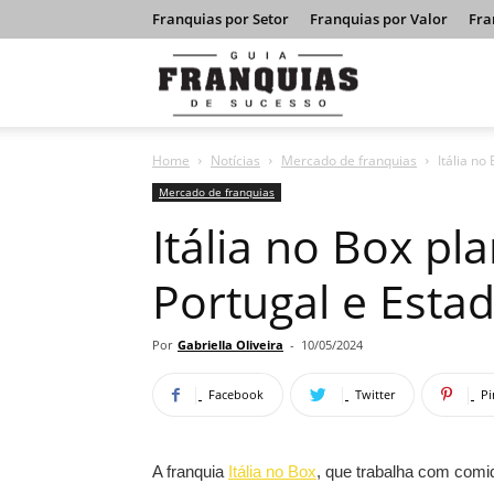
Franquias por Setor
Franquias por Valor
Fra
Guia
Home
Notícias
Mercado de franquias
Itália n
Franquias
Mercado de franquias
Itália no Box p
de
Portugal e Esta
Sucesso
Por
Gabriella Oliveira
-
10/05/2024
Facebook
Twitter
Pi
A franquia
Itália no Box
, que trabalha com comid