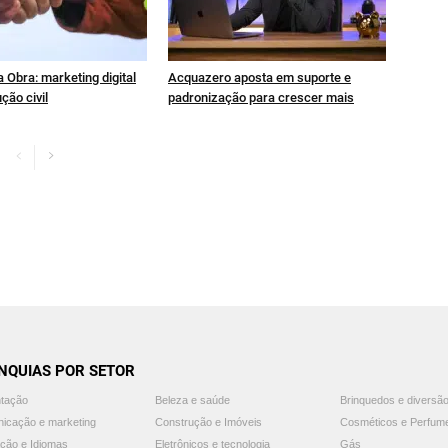
 Obra: marketing digital
Acquazero aposta em suporte e
ção civil
padronização para crescer mais
NQUIAS POR SETOR
ntação
Beleza e saúde
Brinquedos e diversã
icação e marketing
Construção e Imóveis
Cosméticos e Perfum
ção e Idiomas
Eletrônicos e tecnologia
Gás