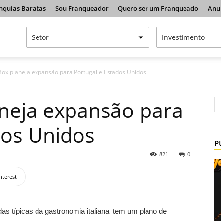
nquias Baratas
Sou Franqueador
Quero ser um Franqueado
Anu
o Box planeja expansão para Portugal e Estados Unidos
laneja expansão para
dos Unidos
P
821
0
nterest
as típicas da gastronomia italiana, tem um plano de