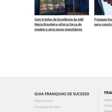
Com 8 Selos de Excelência da ABF,
Franquia Sua
Maria Brasileira reforça força do
para constru
modelo e atrai novos investidores
FRA
GUIA FRANQUIAS DE SUCESSO
Quem somos
Alime
Comun
Franquias Baratas
Educa