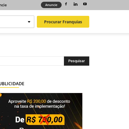
ncie
Anuncie
Procurar
Franquias
UBLICIDADE