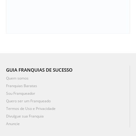
GUIA FRANQUIAS DE SUCESSO
Quem somos
Franquias Baratas
Sou Franqueador
Quero ser um Franqueado
Termos de Uso e Privacidade
Divulgue sua Franquia
Anuncie