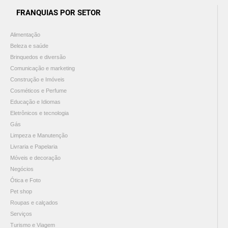
FRANQUIAS POR SETOR
Alimentação
Beleza e saúde
Brinquedos e diversão
Comunicação e marketing
Construção e Imóveis
Cosméticos e Perfume
Educação e Idiomas
Eletrônicos e tecnologia
Gás
Limpeza e Manutenção
Livraria e Papelaria
Móveis e decoração
Negócios
Ótica e Foto
Pet shop
Roupas e calçados
Serviços
Turismo e Viagem