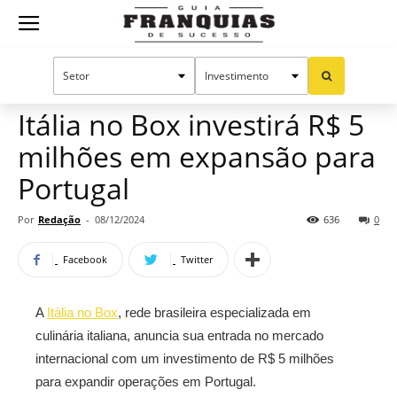
Guia
Home
Notícias
Mercado de franquias
Franquias
Itália no Box investirá R$ 5
milhões em expansão para
de
Portugal
Por
Redação
-
08/12/2024
636
0
Sucesso
Facebook
Twitter
A
Itália no Box
, rede brasileira especializada em
culinária italiana, anuncia sua entrada no mercado
internacional com um investimento de R$ 5 milhões
para expandir operações em Portugal.