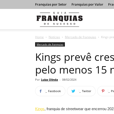
Franquias por Setor
Franquias por Valor
Fra
Guia
Home
Notícias
Mercado de franquias
Kings pr
Franquias
Mercado de franquias
Kings prevê cre
de
pelo menos 15 n
Sucesso
Por
Luiza Olinda
-
08/02/2024
Facebook
Twitter
Pi
Kings
, franquia de streetwear que encerrou 2