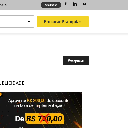
ncie
Anuncie
Procurar
Franquias
UBLICIDADE