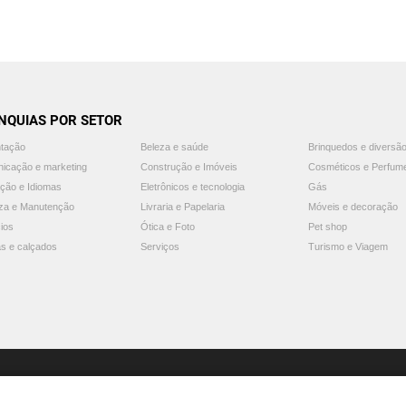
NQUIAS POR SETOR
ntação
Beleza e saúde
Brinquedos e diversã
icação e marketing
Construção e Imóveis
Cosméticos e Perfum
ção e Idiomas
Eletrônicos e tecnologia
Gás
za e Manutenção
Livraria e Papelaria
Móveis e decoração
ios
Ótica e Foto
Pet shop
s e calçados
Serviços
Turismo e Viagem
© 2025 Guia Franquias de Sucesso. Todos os direitos reservados.
Aviso: o Guia Franquias de Sucesso não endossa nem recomenda nenhuma franquia.