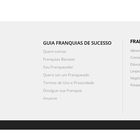
FRA
GUIA FRANQUIAS DE SUCESSO
Quem somos
Alime
Comun
Franquias Baratas
Educa
Sou Franqueador
Limpe
Quero ser um Franqueado
Negóc
Termos de Uso e Privacidade
Roupa
Divulgue sua Franquia
Anuncie