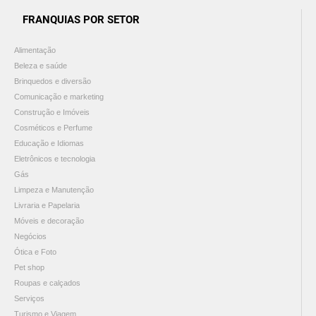
FRANQUIAS POR SETOR
Alimentação
Beleza e saúde
Brinquedos e diversão
Comunicação e marketing
Construção e Imóveis
Cosméticos e Perfume
Educação e Idiomas
Eletrônicos e tecnologia
Gás
Limpeza e Manutenção
Livraria e Papelaria
Móveis e decoração
Negócios
Ótica e Foto
Pet shop
Roupas e calçados
Serviços
Turismo e Viagem