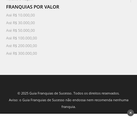
FRANQUIAS POR VALOR
Até R$ 10.000,00
Até R$ 30.000,00
Até R$ 50.000,00
Até R$ 100.000,00
Até R$ 200.000,00
Até R$ 300.000,00
© 2025 Guia Franquias de Sucesso. Todos os direitos reservados.
Aviso: o Guia Franquias de Sucesso não endossa nem recomenda nenhuma
franquia.
✕
desenvolvido por 3Nós