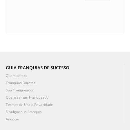
GUIA FRANQUIAS DE SUCESSO
Quem somos
Franquias Baratas
Sou Franqueador
Quero ser um Franqueado
Termos de Uso e Privacidade
Divulgue sua Franquia
Anuncie