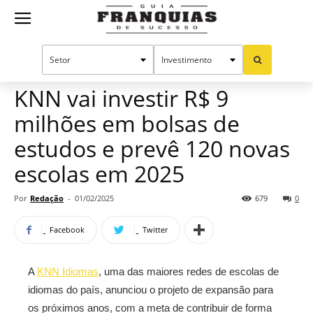
Guia
Home
Notícias
Mercado de franquias
Franquias
KNN vai investir R$ 9
milhões em bolsas de
de
estudos e prevê 120 novas
escolas em 2025
Sucesso
Por
Redação
-
01/02/2025
679
0
Facebook
Twitter
A
KNN Idiomas
, uma das maiores redes de escolas de
idiomas do país, anunciou o projeto de expansão para
os próximos anos, com a meta de contribuir de forma