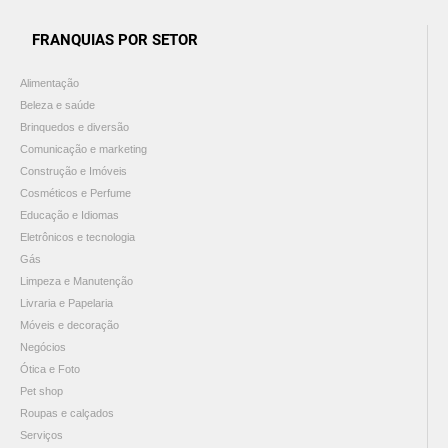
FRANQUIAS POR SETOR
Alimentação
Beleza e saúde
Brinquedos e diversão
Comunicação e marketing
Construção e Imóveis
Cosméticos e Perfume
Educação e Idiomas
Eletrônicos e tecnologia
Gás
Limpeza e Manutenção
Livraria e Papelaria
Móveis e decoração
Negócios
Ótica e Foto
Pet shop
Roupas e calçados
Serviços