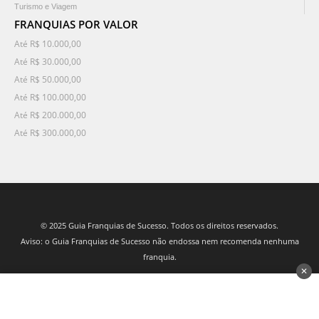
Turismo e Viagem
FRANQUIAS POR VALOR
Até R$ 10.000,00
Até R$ 30.000,00
Até R$ 50.000,00
Até R$ 100.000,00
Até R$ 200.000,00
Até R$ 300.000,00
© 2025 Guia Franquias de Sucesso. Todos os direitos reservados.
Aviso: o Guia Franquias de Sucesso não endossa nem recomenda nenhuma
franquia.
✕
desenvolvido por 3Nós