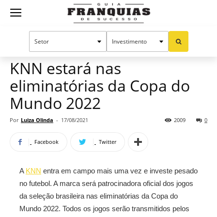
Guia
Home
Notícias
Mercado de franquias
Franquias
KNN estará nas
eliminatórias da Copa do
de
Mundo 2022
Por
Luiza Olinda
-
17/08/2021
2009
0
Sucesso
Facebook
Twitter
A
KNN
entra em campo mais uma vez e investe pesado
no futebol. A marca será patrocinadora oficial dos jogos
da seleção brasileira nas eliminatórias da Copa do
Mundo 2022. Todos os jogos serão transmitidos pelos