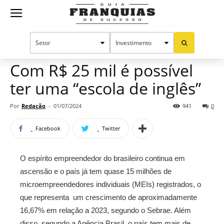
Guia
Home
Notícias
Mercado de franquias
Franquias
Com R$ 25 mil é possível
ter uma “escola de inglês”
de
Por
Redação
-
01/07/2024
941
0
Facebook
Twitter
Sucesso
O espírito empreendedor do brasileiro continua em
ascensão e o país já tem quase 15 milhões de
microempreendedores individuais (MEIs) registrados, o
que representa um crescimento de aproximadamente
16,67% em relação a 2023, segundo o Sebrae. Além
disso, segundo a Agência Brasil, o país tem mais de