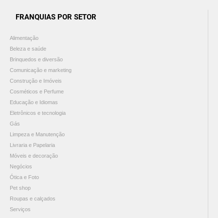
FRANQUIAS POR SETOR
Alimentação
Beleza e saúde
Brinquedos e diversão
Comunicação e marketing
Construção e Imóveis
Cosméticos e Perfume
Educação e Idiomas
Eletrônicos e tecnologia
Gás
Limpeza e Manutenção
Livraria e Papelaria
Móveis e decoração
Negócios
Ótica e Foto
Pet shop
Roupas e calçados
Serviços