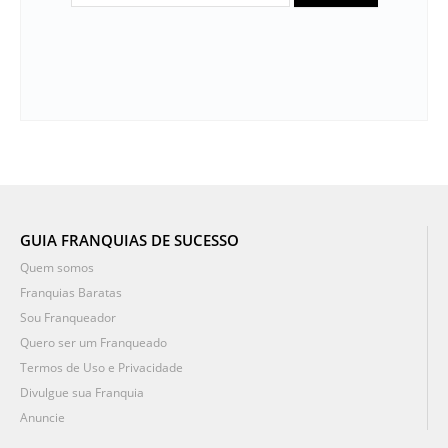
GUIA FRANQUIAS DE SUCESSO
Quem somos
Franquias Baratas
Sou Franqueador
Quero ser um Franqueado
Termos de Uso e Privacidade
Divulgue sua Franquia
Anuncie