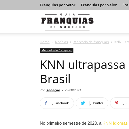
Franquias por Setor
Franquias por Valor
Fra
Guia
Home
Notícias
Mercado de franquias
KNN ultr
Franquias
Mercado de franquias
KNN ultrapassa 
de
Brasil
Sucesso
Por
Redação
-
29/08/2023
Facebook
Twitter
Pi
No primeiro semestre de 2023, a
KNN Idiomas 