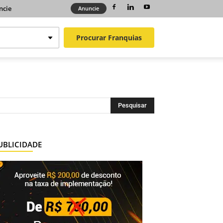
ncie
Anuncie
Procurar
Franquias
UBLICIDADE