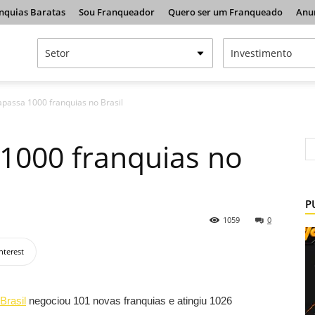
nquias Baratas
Sou Franqueador
Quero ser um Franqueado
Anu
apassa 1000 franquias no Brasil
1000 franquias no
P
1059
0
nterest
Brasil
negociou 101 novas franquias e atingiu 1026