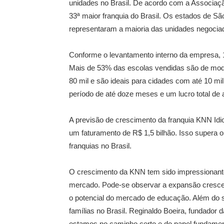
unidades no Brasil. De acordo com a Associação
33ª maior franquia do Brasil. Os estados de Sã
representaram a maioria das unidades negocia
Conforme o levantamento interno da empresa, 
Mais de 53% das escolas vendidas são de mod
80 mil e são ideais para cidades com até 10 m
período de até doze meses e um lucro total de 
A previsão de crescimento da franquia KNN Id
um faturamento de R$ 1,5 bilhão. Isso supera 
franquias no Brasil.
O crescimento da KNN tem sido impressionante
mercado. Pode-se observar a expansão crescen
o potencial do mercado de educação. Além do 
famílias no Brasil. Reginaldo Boeira, fundado
estamos no caminho certo e do papel fundament