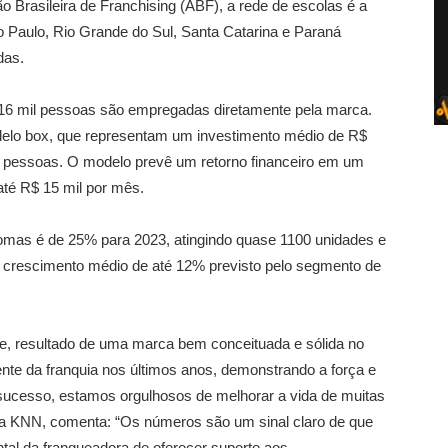
 Brasileira de Franchising (ABF), a rede de escolas é a
o Paulo, Rio Grande do Sul, Santa Catarina e Paraná
das.
16 mil pessoas são empregadas diretamente pela marca.
elo box, que representam um investimento médio de R$
il pessoas. O modelo prevê um retorno financeiro em um
até R$ 15 mil por mês.
iomas é de 25% para 2023, atingindo quase 1100 unidades e
o crescimento médio de até 12% previsto pelo segmento de
, resultado de uma marca bem conceituada e sólida no
te da franquia nos últimos anos, demonstrando a força e
sucesso, estamos orgulhosos de melhorar a vida de muitas
r da KNN, comenta: “Os números são um sinal claro de que
al da franqueadora de oferecer suporte aos