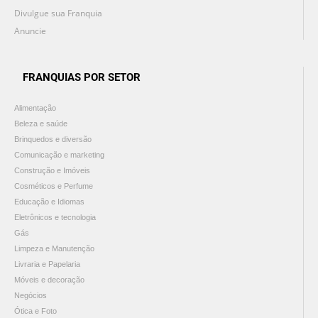
Divulgue sua Franquia
Anuncie
FRANQUIAS POR SETOR
Alimentação
Beleza e saúde
Brinquedos e diversão
Comunicação e marketing
Construção e Imóveis
Cosméticos e Perfume
Educação e Idiomas
Eletrônicos e tecnologia
Gás
Limpeza e Manutenção
Livraria e Papelaria
Móveis e decoração
Negócios
Ótica e Foto