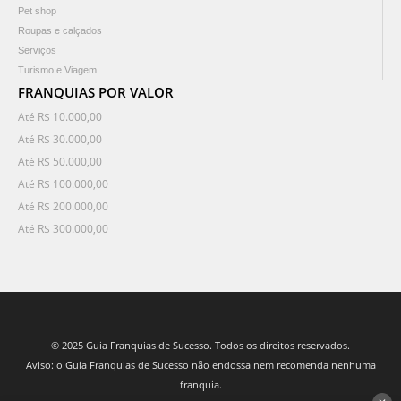
Pet shop
Roupas e calçados
Serviços
Turismo e Viagem
FRANQUIAS POR VALOR
Até R$ 10.000,00
Até R$ 30.000,00
Até R$ 50.000,00
Até R$ 100.000,00
Até R$ 200.000,00
Até R$ 300.000,00
© 2025 Guia Franquias de Sucesso. Todos os direitos reservados.
Aviso: o Guia Franquias de Sucesso não endossa nem recomenda nenhuma
franquia.