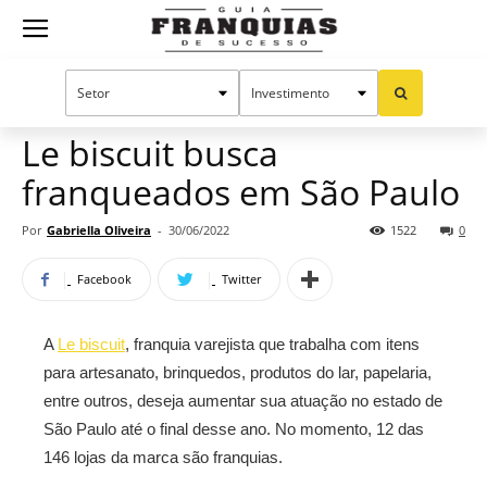
Guia
Home
Notícias
Mercado de franquias
Franquias
Le biscuit busca
franqueados em São Paulo
de
Por
Gabriella Oliveira
-
30/06/2022
1522
0
Facebook
Twitter
Sucesso
A
Le biscuit
, franquia varejista que trabalha com itens
para artesanato, brinquedos, produtos do lar, papelaria,
entre outros, deseja aumentar sua atuação no estado de
São Paulo até o final desse ano. No momento, 12 das
146 lojas da marca são franquias.